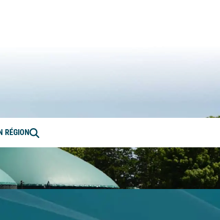
ation en Bourgogne-Franche-Comté
Rechercher
EN RÉGION