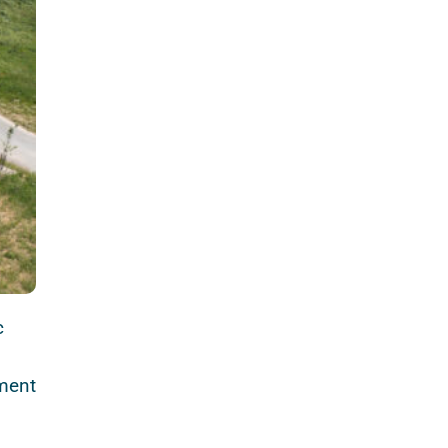
c
ement