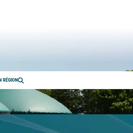
ation en Bourgogne-Franche-Comté
Rechercher
EN RÉGION