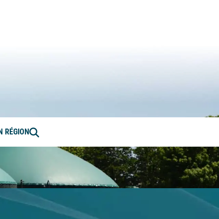
ation en Bourgogne-Franche-Comté
Rechercher
EN RÉGION