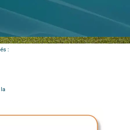
és :
 la