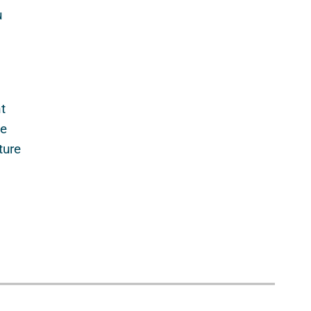
u
t
ne
ture